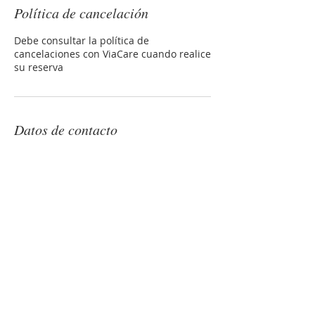
Política de cancelación
Debe consultar la política de
cancelaciones con ViaCare cuando realice
su reserva
Datos de contacto
Calle Menéndez Pidal, 43, Madrid, Spain
00 34 912001160
admision.viacare@viamedsalud.com
RESERVAR